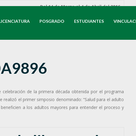
Del 14 de Marzo al 4 de Abril del 2016.
r. Simposio para
LICENCIATURA
POSGRADO
ESTUDIANTES
VINCULAC
e celebración de la primera década obtenida por el programa
 realizó el primer simposio denominado: “Salud para el adulto
 beneficien a los adultos mayores para entender el proceso y