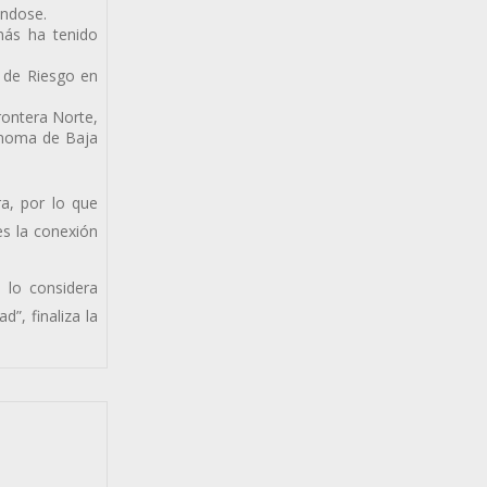
ándose.
más ha tenido
s de Riesgo en
rontera Norte,
tónoma de Baja
a, por lo que
es la conexión
o lo considera
”, finaliza la