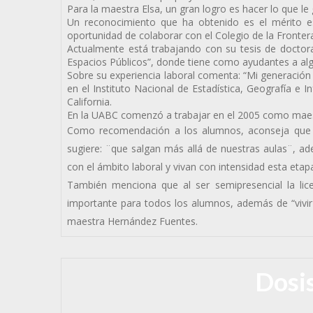
Para la maestra Elsa, un gran logro es hacer lo que l
Un reconocimiento que ha obtenido es el mérito es
oportunidad de colaborar con el Colegio de la Fronter
Actualmente está trabajando con su tesis de doctora
Espacios Públicos”, donde tiene como ayudantes a al
Sobre su experiencia laboral comenta: “Mi generació
en el Instituto Nacional de Estadística, Geografía e I
California.
En la UABC comenzó a trabajar en el 2005 como maest
Como recomendación a los alumnos, aconseja que es
sugiere: ¨que salgan más allá de nuestras aulas¨, a
con el ámbito laboral y vivan con intensidad esta etap
También menciona que al ser semipresencial la licen
importante para todos los alumnos, además de “vivir 
maestra Hernández Fuentes.
Dosis