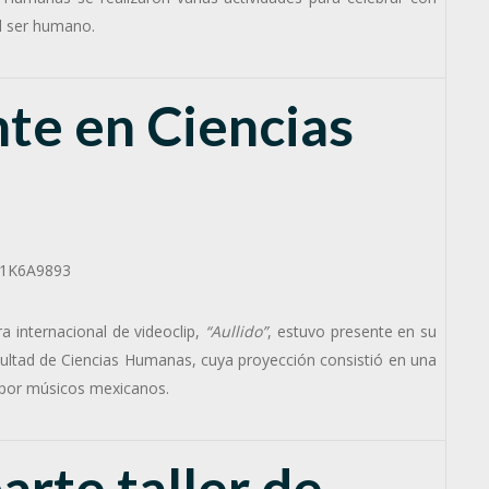
l ser humano.
nte en Ciencias
a internacional de videoclip,
“Aullido”
, estuvo presente en su
acultad de Ciencias Humanas, cuya proyección consistió en una
s por músicos mexicanos.
rte taller de