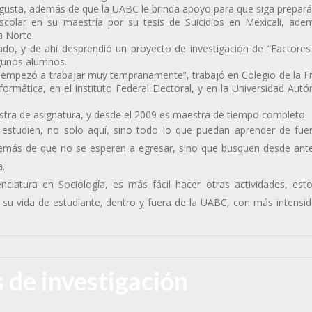
e gusta, además de que la UABC le brinda apoyo para que siga prepar
colar en su maestría por su tesis de Suicidios en Mexicali, ade
a Norte.
do, y de ahí desprendió un proyecto de investigación de “Factore
gunos alumnos.
n empezó a trabajar muy tempranamente”, trabajó en Colegio de la F
nformática, en el Instituto Federal Electoral, y en la Universidad Au
ra de asignatura, y desde el 2009 es maestra de tiempo completo.
tudien, no solo aquí, sino todo lo que puedan aprender de fuer
demás de que no se esperen a egresar, sino que busquen desde ant
a.
ciatura en Sociología, es más fácil hacer otras actividades, est
su vida de estudiante, dentro y fuera de la UABC, con más intensidad
 de investigación