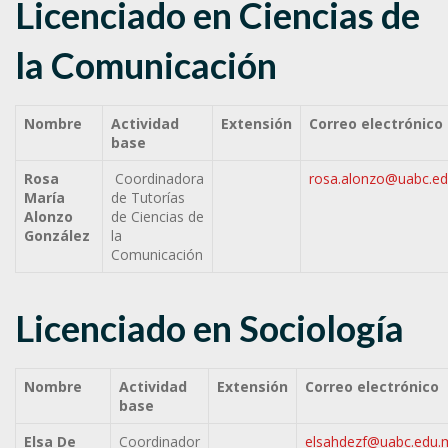
Licenciado en Ciencias de
la Comunicación
Nombre
Actividad
Extensión
Correo electrónico
base
Rosa
Coordinadora
rosa.alonzo@uabc.e
María
de Tutorías
Alonzo
de Ciencias de
González
la
Comunicación
Licenciado en Sociología
Nombre
Actividad
Extensión
Correo electrónico
base
Elsa De
Coordinador
elsahdezf@uabc.edu.