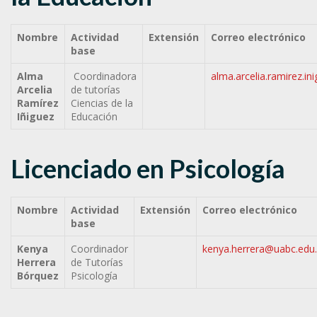
Nombre
Actividad
Extensión
Correo electrónico
base
Alma
Coordinadora
alma.arcelia.ramirez.i
Arcelia
de tutorías
Ramírez
Ciencias de la
Iñiguez
Educación
Licenciado en Psicología
Nombre
Actividad
Extensión
Correo electrónico
base
Kenya
Coordinador
kenya.herrera@uabc.edu
Herrera
de Tutorías
Bórquez
Psicología