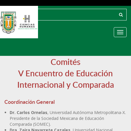
Toggl
Comités
V Encuentro de Educación
Internacional y Comparada
Coordinación General
Dr. Carlos Ornelas
, Universidad Autónoma Metropolitana-X.
Presidente de la Sociedad Mexicana de Educación
Comparada (SOMEC).
Dra. Zaira Navarrete Cazales
, Universidad Nacional