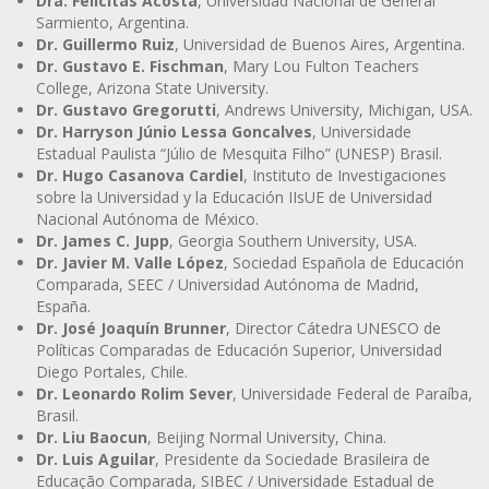
Dra. Felicitas Acosta
, Universidad Nacional de General
Sarmiento, Argentina.
Dr. Guillermo Ruiz
, Universidad de Buenos Aires, Argentina.
Dr. Gustavo E. Fischman
, Mary Lou Fulton Teachers
College, Arizona State University.
Dr. Gustavo Gregorutti
, Andrews University, Michigan, USA.
Dr. Harryson Júnio Lessa Goncalves
, Universidade
Estadual Paulista “Júlio de Mesquita Filho” (UNESP) Brasil.
Dr. Hugo Casanova Cardiel
, Instituto de Investigaciones
sobre la Universidad y la Educación IIsUE de Universidad
Nacional Autónoma de México.
Dr. James C. Jupp
, Georgia Southern University, USA.
Dr. Javier M. Valle López
, Sociedad Española de Educación
Comparada, SEEC / Universidad Autónoma de Madrid,
España.
Dr. José Joaquín Brunner
, Director Cátedra UNESCO de
Políticas Comparadas de Educación Superior, Universidad
Diego Portales, Chile.
Dr. Leonardo Rolim Sever
, Universidade Federal de Paraíba,
Brasil.
Dr. Liu Baocun
, Beijing Normal University, China.
Dr. Luis Aguilar
, Presidente da Sociedade Brasileira de
Educação Comparada, SIBEC / Universidade Estadual de