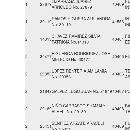
LIZARRAGA JUAREZ
FU
1
27879
40409
ARNOLDO No. 27879
IN
RAMOS HIGUERA ALEJANDRA
IN
1
30110
41553
No. 30110
I
CHAVEZ RAMIREZ SILVIA
FI
2
14313
40404
PATRICIA No.14313
E
FIGUEROA RODRIGUEZ JOSE
2
30477
40405
ED
MELECIO No. 30477
LOPEZ RENTERIA AMILAMIA
T
2
29356
40406
No. 29356
A
2
21849
GALVEZ LUGO JUAN No. 21849
40407
PO
NIÑO CARRASCO SHAMALY
BA
2
29189
40408
ALHELI No. 29189
T
BENITEZ ARZATE ARACELI
FU
2
25451
40409
No. 25451
IN