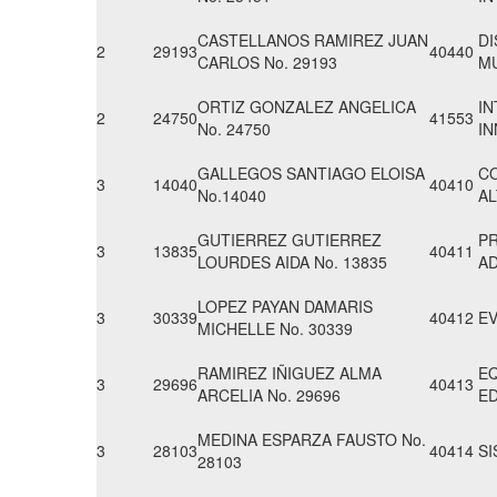
CASTELLANOS RAMIREZ JUAN
D
2
29193
40440
CARLOS No. 29193
M
ORTIZ GONZALEZ ANGELICA
IN
2
24750
41553
No. 24750
I
GALLEGOS SANTIAGO ELOISA
C
3
14040
40410
No.14040
AL
GUTIERREZ GUTIERREZ
P
3
13835
40411
LOURDES AIDA No. 13835
AD
LOPEZ PAYAN DAMARIS
3
30339
40412
EV
MICHELLE No. 30339
RAMIREZ IÑIGUEZ ALMA
EQ
3
29696
40413
ARCELIA No. 29696
E
MEDINA ESPARZA FAUSTO No.
3
28103
40414
SI
28103