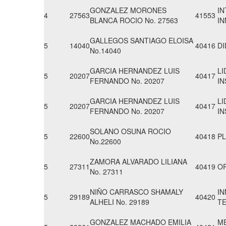
GONZALEZ MORONES
IN
4
27563
41553
BLANCA ROCIO No. 27563
I
GALLEGOS SANTIAGO ELOISA
5
14040
40416
DI
No.14040
GARCIA HERNANDEZ LUIS
LI
5
20207
40417
FERNANDO No. 20207
IN
GARCIA HERNANDEZ LUIS
LI
5
20207
40417
FERNANDO No. 20207
IN
SOLANO OSUNA ROCIO
5
22600
40418
PL
No.22600
ZAMORA ALVARADO LILIANA
5
27311
40419
O
No. 27311
NIÑO CARRASCO SHAMALY
IN
5
29189
40420
ALHELI No. 29189
TE
GONZALEZ MACHADO EMILIA
M