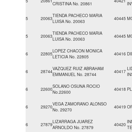
5
20861
40421
CRISTINA No. 20861
IN
TIENDA PACHECO MARIA
5
20063
40445
M
LUISA No. 20063
TIENDA PACHECO MARIA
5
20063
40445
M
LUISA No. 20063
LOPEZ CHACON MONICA
6
22805
40416
DI
LETICIA No. 22805
VAZQUEZ RUIZ ABRAHAM
LI
6
28744
40417
EMMANUEL No. 28744
IN
SOLANO OSUNA ROCIO
6
22600
40418
PL
No.22600
VEGA ZAMORANO ALONSO
6
29270
40419
O
No. 29270
LIZARRAGA JUAREZ
IN
6
27879
40420
ARNOLDO No. 27879
TE