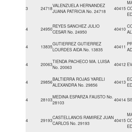
M
VALENZUELA HERNANDEZ
3
24718
40415
CO
JUANA PATRICIA No. 24718
E
REYES SANCHEZ JULIO
C
4
24950
40410
CESAR No. 24950
AL
GUTIERREZ GUTIERREZ
P
4
13835
40411
LOURDES AIDA No. 13835
AD
TIENDA PACHECO MA. LUISA
4
20063
40412
EV
No. 20063
BALTIERRA ROJAS YARELI
EQ
4
29856
40413
ALEXANDRA No. 29856
E
MEDINA ESPARZA FAUSTO No.
4
28103
40414
SI
28103
M
CASTELLANOS RAMIREZ JUAN
4
29193
40415
CO
CARLOS No. 29193
E