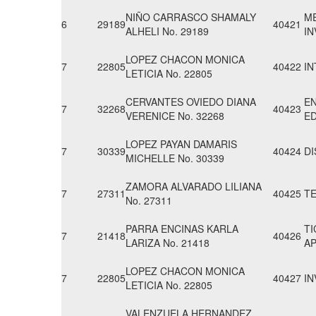
NIÑO CARRASCO SHAMALY
M
6
29189
40421
ALHELI No. 29189
IN
LOPEZ CHACON MONICA
7
22805
40422
IN
LETICIA No. 22805
CERVANTES OVIEDO DIANA
E
7
32268
40423
VERENICE No. 32268
E
LOPEZ PAYAN DAMARIS
7
30339
40424
D
MICHELLE No. 30339
ZAMORA ALVARADO LILIANA
7
27311
40425
T
No. 27311
PARRA ENCINAS KARLA
T
7
21418
40426
LARIZA No. 21418
A
LOPEZ CHACON MONICA
7
22805
40427
IN
LETICIA No. 22805
VALENZUELA HERNANDEZ