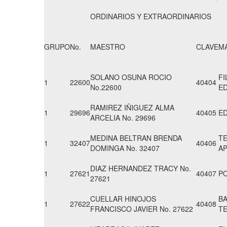
ORDINARIOS Y EXTRAORDINARIOS
GRUPO
No.
MAESTRO
CLAVE
M
SOLANO OSUNA ROCIO
FI
1
22600
40404
No.22600
E
RAMIREZ IÑIGUEZ ALMA
1
29696
40405
ED
ARCELIA No. 29696
MEDINA BELTRAN BRENDA
T
1
32407
40406
DOMINGA No. 32407
A
DIAZ HERNANDEZ TRACY No.
1
27621
40407
PO
27621
CUELLAR HINOJOS
BA
1
27622
40408
FRANCISCO JAVIER No. 27622
T