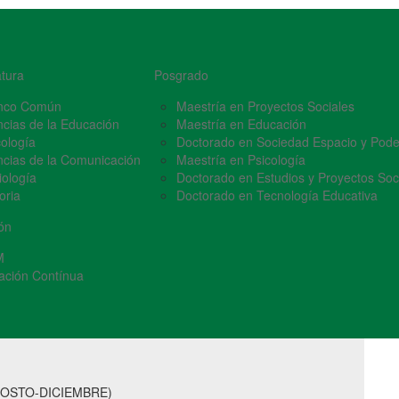
atura
Posgrado
nco Común
Maestría en Proyectos Sociales
ncias de la Educación
Maestría en Educación
cología
Doctorado en Sociedad Espacio y Pode
ncias de la Comunicación
Maestría en Psicología
iología
Doctorado en Estudios y Proyectos Soc
oria
Doctorado en Tecnología Educativa
ón
M
ación Contínua
GOSTO-DICIEMBRE)