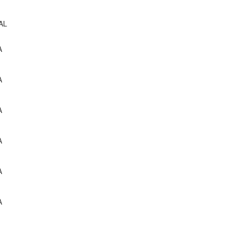
AL
A
A
A
A
A
A