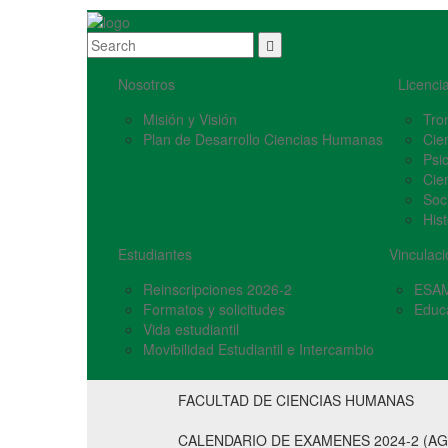
Nosotros
Licenci
Misión y Visión
Tro
Plan de Desarrollo Ciencias Humanas
Cie
Psi
Cie
Soc
Hist
Estudiantes
Vinculaci
Reinscripciones 2026-2
ESA
Formatos y solicitudes
Educ
Vida estudiantil
Movibilidad Estudiantil e Intercambio
FACULTAD DE CIENCIAS HUMANAS
CALENDARIO DE EXAMENES 2024-2 (A