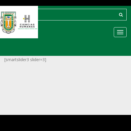
Toggl
[smartslider3 slider=3]