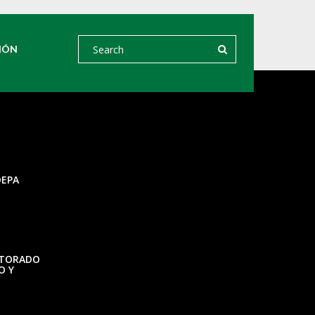
IÓN
DEPA
CTORADO
O Y