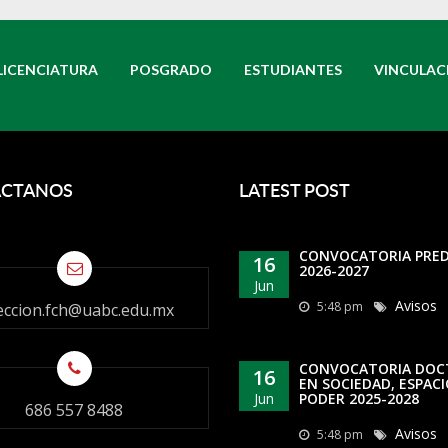
LICENCIATURA
POSGRADO
ESTUDIANTES
VINCULAC
CTANOS
LATEST POST
CONVOCATORIA PRE
16
2026-2027
Jun
Avisos
5:48 pm
eccion.fch@uabc.edu.mx
CONVOCATORIA DO
16
EN SOCIEDAD, ESPACI
Jun
PODER 2025-2028
686 557 8488
Avisos
5:48 pm