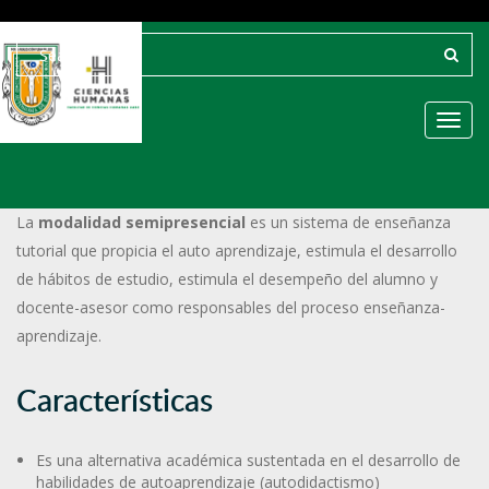
Toggl
La
modalidad semipresencial
es un sistema de enseñanza
tutorial que propicia el auto aprendizaje, estimula el desarrollo
de hábitos de estudio, estimula el desempeño del alumno y
docente-asesor como responsables del proceso enseñanza-
aprendizaje.
Características
Es una alternativa académica sustentada en el desarrollo de
habilidades de autoaprendizaje (autodidactismo)