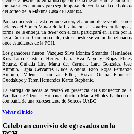
ciento de descuento en la inscripción del semestre y tiene como fin
motivar a los alumnos para seguir apoyando con la venta de boletos
del sorteo de la Máxima Casa de Estudios.
Para ser acreedor a esta remuneración, el alumno debe vender cinco
boletos del Sorteo Mayor de la Institución, al pagarlos en tiempo y
forma, se le entrega un
ticket
con el cual participará en la rifa por la
beca Cimarrón Comprometido, este semestre se vieron beneficiados
once estudiantes de la FCH.
Los ganadores fueron: Vazquez Silva Monica Smantha, Hernández
Rios Lidia Cristina, Herrera Parra Eva Nayelly, Rojas Flores
Beatriz, Quijada Lira Maria del Carmen, Lara Gonzalez Jose
Antonio, Tapia Cervantes Dulce Alondra, Rico Rojas Fernando
Antonio, Valencia Lorenzo Edith, Bravo Ochoa Francisca
Guadalupe y Teran Hernandez Karen Stephanie.
La entrega de becas se realizó en presencia del subdirector de la
Facultad de Ciencias Humanas, doctora Maura Hirales Pacheco en
compañía de una representante de Sorteos UABC.
Volver al inicio
Celebran convivio de egresados en la
FCH