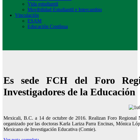
Vida estudiantil
Movibilidad Estudiantil e Intercambio
Vinculación
ESAM
Educación Contínua
Es sede FCH del Foro Regi
Investigadores de la Educación
Mexicali, B.C. a 14 de octubre de 2016. Realizan Foro Regional 
organizado por las doctoras Karla Lariza Parra Encinas
,
Mónica Lópe
Mexicano de Investigación Educativa (Comie).
Ver nota completa