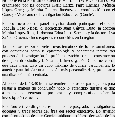
Noroeste en la Facultad de Ciencias Humanas (FCH), el cual estuvo
organizado por las doctoras Karla Lariza Parra Encinas
,
Mónica
López Ortega y Martha Chairez Jiménez, en coordinación con el
Consejo Mexicano de Investigación Educativa (Comie).
El foro inició con un panel magistral donde participaron el doctor
Joaquín Caso Niebla, el licenciado Juan Gálvez Lugo, la doctora
Martha López Ruiz, la doctora Edna Luna Serrano y la doctora Lya
Sañudo Guerra, cinco expertos reconocidos en la región.
También se realizaron siete mesas temáticas de forma simultánea,
con contenidos como la epistemología y coherencia interna del
proceso de investigación, la problematización para la construcción
de objetos de estudio y la ética de la investigación. Cabe mencionar
que cada mesa tuvo un cupo máximo de quince participantes, lo
anterior para brindar una atención más personalizada y propiciar a
una discusión más centrada.
Alrededor de la 13:30 horas se reunieron todos los participantes para
relatar a manera de conclusión todo lo aprendido durante el día;
asimismo se generaron propuestas y compromisos sobre la
investigación educativa.
Este foro estuvo dirigido a estudiantes de posgrado, investigadores,
docentes y trabajadores del área del sector educativo. Lo anterior
con el propósito de que Comie publique un libro derivado de las