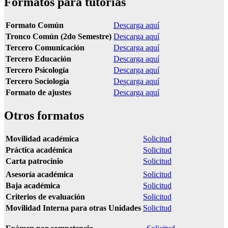
Formatos para tutorías
Formato Común
Descarga aquí
Tronco Común (2do Semestre)
Descarga aquí
Tercero Comunicación
Descarga aquí
Tercero Educación
Descarga aquí
Tercero Psicología
Descarga aquí
Tercero Sociología
Descarga aquí
Formato de ajustes
Descarga aquí
Otros formatos
Movilidad académica
Solicitud
Práctica académica
Solicitud
Carta patrocinio
Solicitud
Asesoría académica
Solicitud
Baja académica
Solicitud
Criterios de evaluación
Solicitud
Movilidad Interna para otras Unidades
Solicitud