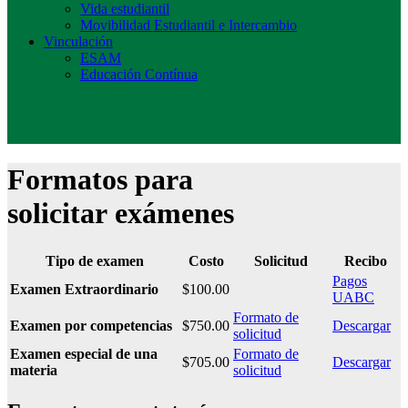
Vida estudiantil
Movibilidad Estudiantil e Intercambio
Vinculación
ESAM
Educación Contínua
Formatos para
solicitar exámenes
Tipo de examen
Costo
Solicitud
Recibo
Pagos
Examen Extraordinario
$100.00
UABC
Formato de
Examen por competencias
$750.00
Descargar
solicitud
Examen especial de una
Formato de
$705.00
Descargar
materia
solicitud