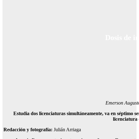
Dosis de i
Emerson August
Estudia dos licenciaturas simultáneamente, va en séptimo sem
licenciatura 
Redacción y fotografía:
Julián Arriaga