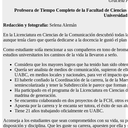
Graciela 
Profesora de Tiempo Completo de la Facultad de Ciencia
Universidad
Redacción y fotografía:
Selena Alemán
En la Licenciatura en Ciencias de la Comunicación descubrió todas las
aunque tenía claro que quería dedicarse a la docencia le gustó el pla
Como estudiante solía mencionar a sus compañeros en tono de broma q
estudios universitarios los caminos de la vida la llevaron a serlo.
Considera que los mayores logros que ha tenido han sido obtener
Quería ser analista de medios de comunicación, supieron de ello 
UABC, en medios locales y nacionales, para ver el impacto que 
El haberle confiado la Coordinación de la carrera, la de la Ma
semiescolarizada y tener la Subdirección le parece que forman
Ha participado en el programa de la Licenciatura en Ciencias 
madrina de generación.
Se encuentra colaborando en dos proyectos de la FCH, otros 
Apuesta por la carrera y le encanta ser tutora, el éxito de sus 
Tiene 21 años trabajando oficialmente en UABC.
Aconseja a los estudiantes que sean comprometidos con su vida, su p
disposición y disciplina. Que les guste su carrera, apuesten por ella y 