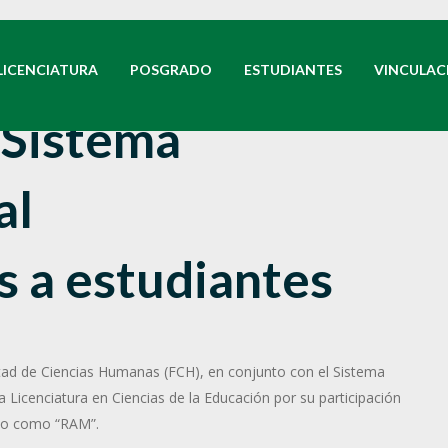
Del 9 de abril al 9 de mayo del 2018
LICENCIATURA
POSGRADO
ESTUDIANTES
VINCULAC
 Sistema
al
 a estudiantes
ltad de Ciencias Humanas (FCH), en conjunto con el Sistema
a Licenciatura en Ciencias de la Educación por su participación
ido como “RAM”.